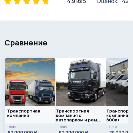
4.9 из 5
Оценок:
42
Сравнение
Транспортная
Транспортная
Транспорт
компания
компания с
компания. 
автопарком и рем.
800к+
базой
Цена
Цена
Цена
80 000 000
80 000 000
28 000 00
₽
₽