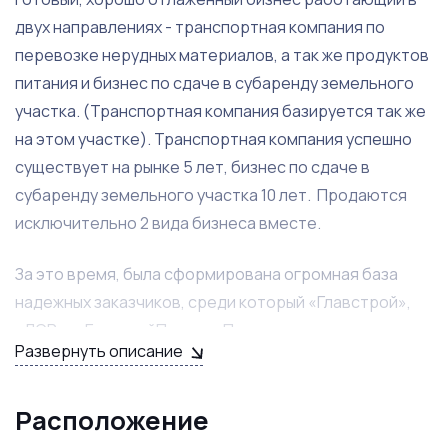
двух направлениях - транспортная компания по
перевозке нерудных материалов, а так же продуктов
питания и бизнес по сдаче в субаренду земельного
участка. (Транспортная компания базируется так же
на этом участке). Транспортная компания успешно
существует на рынке 5 лет, бизнес по сдаче в
субаренду земельного участка 10 лет. Продаются
исключительно 2 вида бизнеса вместе.
За это время, была сформирована огромная база
надежных заказчиков, среди который «Главстрой»,
«ЛСР» , «ГазстройПром», «Полюс» и т.д. и
Развернуть описание
арендаторов - все участки на данный момент сданы в
субаренду. Все финансовые показатели полностью
подтверждаются бухгалтерией, поэтому покупая
Расположение
этот бизнес, вы получаете гарантированную прибыль