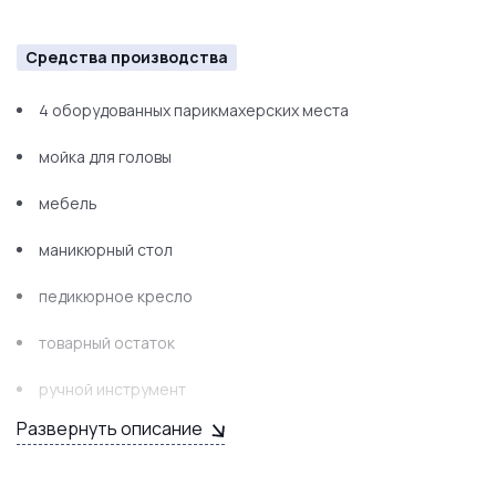
Средства производства
4 оборудованных парикмахерских места
мойка для головы
мебель
маникюрный стол
педикюрное кресло
товарный остаток
ручной инструмент
Развернуть описание
прочее