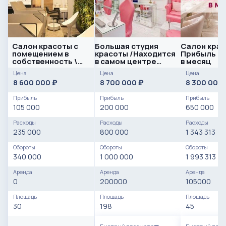
Салон красоты с
Большая студия
Салон крас
помещением в
красоты /Находится
Прибыль от
собственность \
в самом центре
в месяц
Север города
золотого
Цена
Цена
Цена
треугольника
8 600 000
8 700 000
8 300 000
₽
₽
Прибыль
Прибыль
Прибыль
105 000
200 000
650 000
Расходы
Расходы
Расходы
235 000
800 000
1 343 313
Обороты
Обороты
Обороты
340 000
1 000 000
1 993 313
Аренда
Аренда
Аренда
0
200000
105000
Площадь
Площадь
Площадь
30
198
45