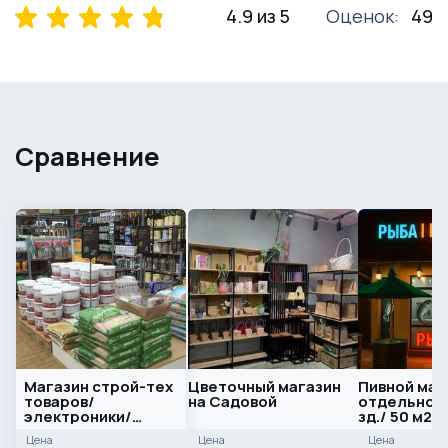
4.9 из 5
Оценок:
49
Сравнение
Магазин строй-тех
Цветочный магазин
Пивной маг
товаров/
на Садовой
отдельно 
электроники/
зд./ 50 м2/
товары для дома.
Окупаемост
Цена
Цена
Цена
380 т.р прибыль
месяцев