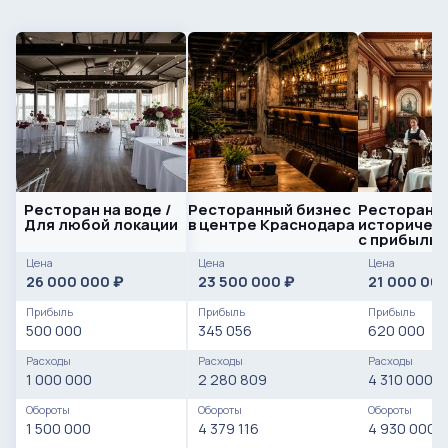
Ресторан на воде /
Ресторанный бизнес
Ресторан в
Для любой локации
в центре Краснодара
историческ
с прибылью
Цена
Цена
Цена
26 000 000
23 500 000
21 000 00
₽
₽
Прибыль
Прибыль
Прибыль
500 000
345 056
620 000
Расходы
Расходы
Расходы
1 000 000
2 280 809
4 310 000
Обороты
Обороты
Обороты
1 500 000
4 379 116
4 930 000