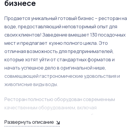
бизнесе
Продается уникальный готовый бизнес – ресторан на
воде, предоставляющий неповторимый опыт для
своих клиентов! Заведение вмещает 130 посадочных
мест и предлагает кухню полного цикла. Это
отличная возможность для предпринимателей,
которые хотят уйти от стандартных форматов и
начать успешное дело в оригинальной нише,
совмещающей гастрономические удовольствия и
живописные виды воды.
Ресторан полностью оборудован современным
качественным оборудованием, включая
конвектомат, холодильники и все необходимое для
Развернуть описание
организации мероприятий различных форматов.