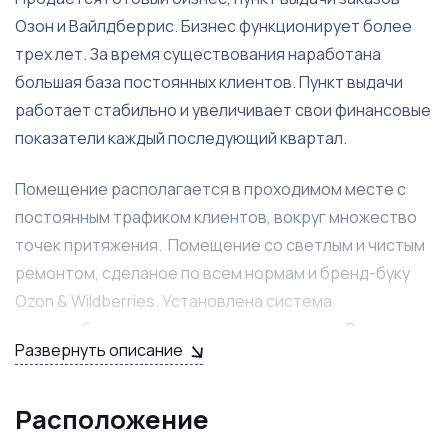
Озон и Вайлдберрис. Бизнес функционирует более
трех лет. За время существования наработана
большая база постоянных клиентов. Пункт выдачи
работает стабильно и увеличивает свои финансовые
показатели каждый последующий квартал.
Помещение располагается в проходимом месте с
постоянным трафиком клиентов, вокруг множество
точек притяжения. Помещение со светлым и чистым
ремонтом, сделаное по всем нормам и бренд-буку
Ozon & Wildberries. Установлена система
видеонаблюдения с удаленным доступом. Все
Развернуть описание
материальные и нематериальные активы входят в
стоимость продажи и переходят к новому
собственнику бизнеса.
Расположение