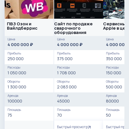
ПВЗ Озон и
Сайт по продаже
Сервисный
Вайлдберрис
сварочного
Apple в це
оборудования
Цена
Цена
Цена
4 000 000
4 000 000
4 000 000
₽
₽
Прибыль
Прибыль
Прибыль
250 000
375 000
350 000
Расходы
Расходы
Расходы
1 050 000
1 708 000
150 000
Обороты
Обороты
Обороты
1 300 000
2 083 000
500 000
Аренда
Аренда
Аренда
100000
45000
80000
Площадь
Площадь
Площадь
75
70
50
Быстрый просмотр
Быстрый про