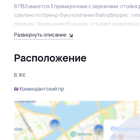
В ПВЗ имеется 3 примерочные с зеркалами, стойка 
сделано по бренд-буку компании Вайлдберрис: тип
локация. Помещение большое, что дает возможность
часть, а только лишь увеличит ваш доход.
Развернуть описание
В команде два обученных сотрудника, которые пре
Расположение
продолжить работу с новым собственником. ПВЗ я
дохода. Подобным проектом справится любой нач
информации, просьба обращаться по телефону.
В ЖК
Комендантский пр.
Звоните!