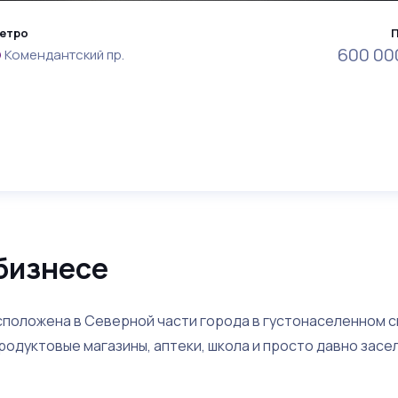
етро
600 00
Комендантский пр.
бизнесе
асположена в Северной части города в густонаселенном 
продуктовые магазины, аптеки, школа и просто давно зас