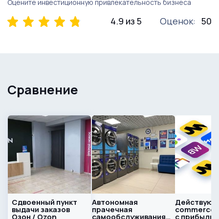
Оцените инвестиционную привлекательность бизнеса
4.9 из 5
Оценок:
50
Сравнение
Сдвоенный пункт
Автономная
Действующ
выдачи заказов
прачечная
commerce-
Озон / Ozon
самообслуживания
с прибылью