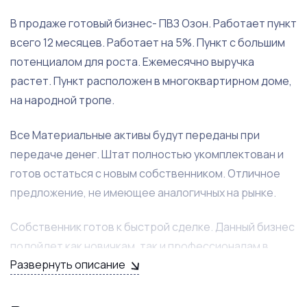
В продаже готовый бизнес- ПВЗ Озон. Работает пункт
всего 12 месяцев. Работает на 5%. Пункт с большим
потенциалом для роста. Ежемесячно выручка
растет. Пункт расположен в многоквартирном доме,
на народной тропе.
Все Материальные активы будут переданы при
передаче денег. Штат полностью укомплектован и
готов остаться с новым собственником. Отличное
предложение, не имеющее аналогичных на рынке.
Собственник готов к быстрой сделке. Данный бизнес
подойдет как новичкам, так и профессионалам в
Развернуть описание
данной сфере. Окупаемость данного бизнеса менее
2-ух лет. По всем вопросам звоните- договоримся о
встрече и покажу все цифры!