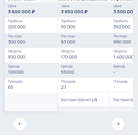
на Юге города
рублей.
Цена
Цена
Цена
3 600 000
3 650 000
3 500 000
₽
₽
Прибыль
Прибыль
Прибыль
200 000
50 000
350 000
Расходы
Расходы
Расходы
300 000
83 000
990 000
Обороты
Обороты
Обороты
500 000
170 000
1 400 000
Аренда
Аренда
Аренда
100000
55000
-
Площадь
Площадь
Площадь
65
27
-
Быстрый просмотр
Быстрый про