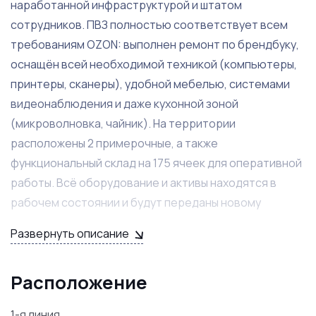
наработанной инфраструктурой и штатом
сотрудников. ПВЗ полностью соответствует всем
требованиям OZON: выполнен ремонт по брендбуку,
оснащён всей необходимой техникой (компьютеры,
принтеры, сканеры), удобной мебелью, системами
видеонаблюдения и даже кухонной зоной
(микроволновка, чайник). На территории
расположены 2 примерочные, а также
функциональный склад на 175 ячеек для оперативной
работы. Всё оборудование и активы находятся в
рабочем состоянии и будут переданы новому
владельцу без дополнительных вложений.
Развернуть описание
Бизнес приносит стабильно растущую прибыль — от
40 тысяч рублей в месяц и выше, обеспечивая
Расположение
надежный доход с минимальными усилиями. В штате
1-я линия