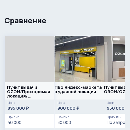
Сравнение
Пункт выдачи
ПВЗ Яндекс-маркета
Пункт выда
OZON/Проходимая
в удачной локации
ОЗОН/OZO
локация/
Быстрорастущая
Цена
Цена
Цена
выручка
895 000
900 000
950 000
₽
₽
₽
Прибыль
Прибыль
Прибыль
40 000
30 000
По запросу