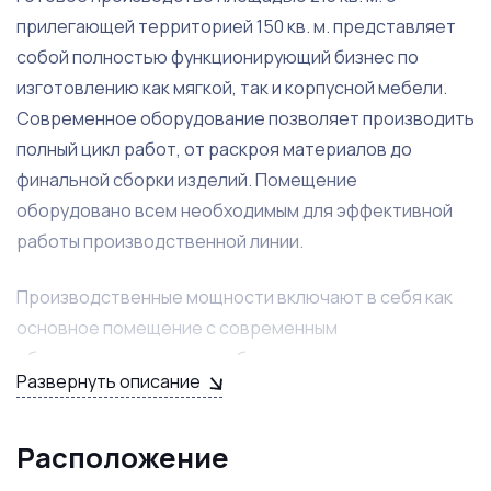
прилегающей территорией 150 кв. м. представляет
собой полностью функционирующий бизнес по
изготовлению как мягкой, так и корпусной мебели.
Современное оборудование позволяет производить
полный цикл работ, от раскроя материалов до
финальной сборки изделий. Помещение
оборудовано всем необходимым для эффективной
работы производственной линии.
Производственные мощности включают в себя как
основное помещение с современным
оборудованием, так и удобную площадку для
Развернуть описание
хранения материалов и готовой продукции.
Расположение производства обеспечивает удобный
подъезд грузового транспорта и организацию
Расположение
эффективной логистики. Ежемесячная арендная