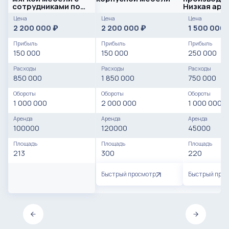
сотрудниками по
Низкая аре
цене меньше
окупаемост
Цена
Цена
Цена
вложений
месяцев
2 200 000
2 200 000
1 500 000
₽
₽
Прибыль
Прибыль
Прибыль
150 000
150 000
250 000
Расходы
Расходы
Расходы
850 000
1 850 000
750 000
Обороты
Обороты
Обороты
1 000 000
2 000 000
1 000 000
Аренда
Аренда
Аренда
100000
120000
45000
Площадь
Площадь
Площадь
213
300
220
Быстрый просмотр
Быстрый про