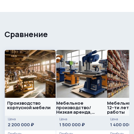
Сравнение
Производство
Мебельное
Мебельный 
корпусной мебели
производство/
12-ти летн
Низкая аренда,
работы
окупаемость 6
Цена
Цена
Цена
месяцев
2 200 000
1 500 000
1 400 000
₽
₽
Прибыль
Прибыль
Прибыль