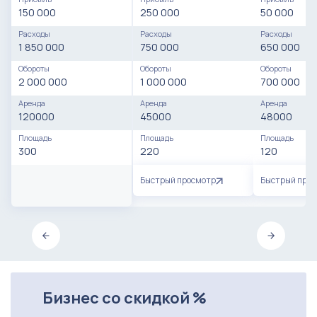
150 000
250 000
50 000
Расходы
Расходы
Расходы
1 850 000
750 000
650 000
Обороты
Обороты
Обороты
2 000 000
1 000 000
700 000
Аренда
Аренда
Аренда
120000
45000
48000
Площадь
Площадь
Площадь
300
220
120
Быстрый просмотр
Быстрый про
Бизнес со скидкой %