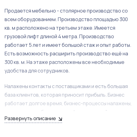
Продается мебельно - столярное производство со
всем оборудованием. Производство площадью 300
кв. м расположено на третьем этаже. Имеется
грузовой лифт длиной 4 метра. Производство
работает 5 лет и имеет большой стаж и опыт работы.
Есть возможность расширить производство ещё на
300 кв. м. На этаже расположены все необходимые
удобства для сотрудников.
Налажены контакты с поставщиками и есть большая
база клиентов, которая приносит прибыль. Бизнес
работает долгое время, бизнес-процессы налажены,
продолжает работать квалифицированный
Развернуть описание
персонал. Новому собственнику передаются все
разработки и чертежи.