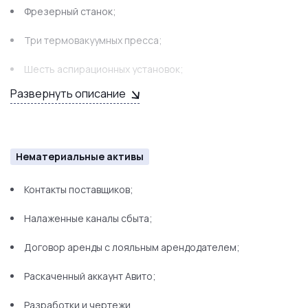
Фрeзeрный cтaнок;
Три теpмовaкуумныx прecca;
Шесть аcпирaционных установок;
Развернуть описание
Вертикально-фрезерный станок с ЧПУ;
И многое другое.
Нематериальные активы
Контакты поставщиков;
Налаженные каналы сбыта;
Договор аренды с лояльным арендодателем;
Раскаченный аккаунт Авито;
Разработки и чертежи.