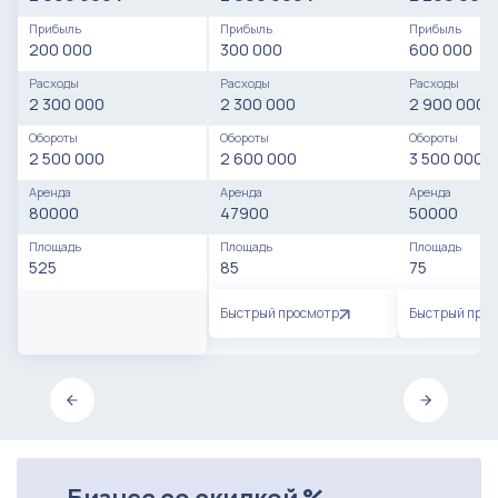
Прибыль
Прибыль
Прибыль
200 000
300 000
600 000
Расходы
Расходы
Расходы
2 300 000
2 300 000
2 900 000
Обороты
Обороты
Обороты
2 500 000
2 600 000
3 500 000
Аренда
Аренда
Аренда
80000
47900
50000
Площадь
Площадь
Площадь
525
85
75
Быстрый просмотр
Быстрый про