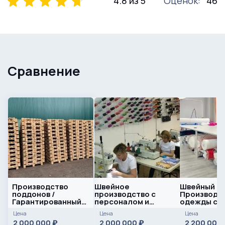
4.8 из 5
Оценок:
46
Сравнение
Производство
Швейное
Швейный це
поддонов /
производство с
Производс
Гарантированный
персоналом и
одежды с
сбыт
прибылью
персонало
Цена
Цена
Цена
прибылью 6
2 000 000
2 000 000
2 200 000
₽
₽