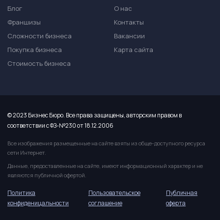
Блог
О нас
Франшизы
Контакты
Сложности бизнеса
Вакансии
Покупка бизнеса
Карта сайта
Стоимость бизнеса
© 2023 Бизнес Бюро. Все права защищены, авторским правом в
соответствии с ФЗ-№230 от 18.12.2006
Все изображения размещенные на сайте взяты из обще-доступного ресурса
сети Интернет.
Данные, предоставленные на сайте, имеют информационный характер и не
являются публичной офертой.
Политика
Пользовательское
Публичная
конфиденицальности
соглашение
оферта