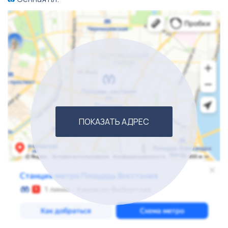
В стоимость продажи включены все материальные и
не материальные активы, а так же товарный остаток,
Владелец готов оказать помощь новому
собственнику на первоначальных этапах, поделиться
планами развития. Продажа связана в связи с
переездом в другое место жительства. Есть точка
роста, возможно организовать полноценную кухню.
ПОКАЗАТЬ АДРЕС
По всем оставшимся вопросам звоните по телефону.