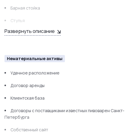
Барная стойка
Стулья
Развернуть описание
Столы
Согласованные вывески
ТВ
Нематериальные активы
Игровые приставки
Удачное расположение
Неоновая вывеска
Договор аренды
Клиентская база
Договоры с поставщиками известных пивоварен Санкт-
Петербурга
Собственный сайт