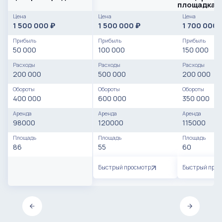
площадка /
пространс
Цена
Цена
Цена
1 500 000
1 500 000
1 700 000
₽
₽
Прибыль
Прибыль
Прибыль
50 000
100 000
150 000
Расходы
Расходы
Расходы
200 000
500 000
200 000
Обороты
Обороты
Обороты
400 000
600 000
350 000
Аренда
Аренда
Аренда
98000
120000
115000
Площадь
Площадь
Площадь
86
55
60
Быстрый просмотр
Быстрый про