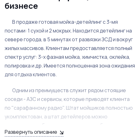
бизнесе
В продаже готовая мойка-детейлинг с 3-мя
постами: 1 сухой и 2 мокрых. Находится детейлинг на
севере города, в 5 минутах от развязки ЗСД и вокруг
жилых массивов. Клиентам предоставляется полный
спектр услуг: 3-х фазная мойка, химчистка, оклейка,
полировка и др. Имеется полноценная зона ожидания
для отдыха клиентов.
Одним из преимуществ служит рядом стоящие
соседи - АЗС и сервисы, которые приводят клиента
по "сарафанному радио". Штат мойщиков полностью
укомплектован, а штат детейлеров можно
дополнить, чтобы увеличить загрузку объекта.
Развернуть описание
Помещение детейлинга - это отдельно стоящее