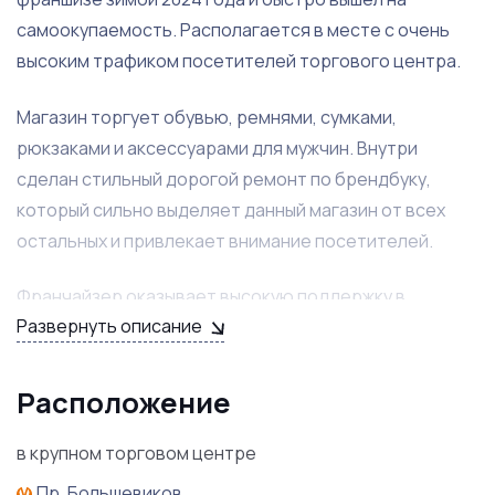
самоокупаемость. Располагается в месте с очень
высоким трафиком посетителей торгового центра.
Магазин торгует обувью, ремнями, сумками,
рюкзаками и аксессуарами для мужчин. Внутри
сделан стильный дорогой ремонт по брендбуку,
который сильно выделяет данный магазин от всех
остальных и привлекает внимание посетителей.
Франчайзер оказывает высокую поддержку в
Развернуть описание
управлении, маркетинге и обучении персонала.
Роялти не оплачивается. Паушальный взнос входит в
стоимость бизнеса и оплачивать его новому
Расположение
владельцу не потребуется.
в крупном торговом центре
Штат сотрудников укомплектован. Сотрудники
Пр. Большевиков