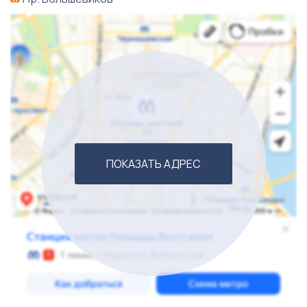
очень хорошо обучены продажам. Фонд оплаты труда
- 150 000 рублей.
В стоимость продажи входит товарный остаток на 6
500 000 рублей, оборудование и мебель на 800 000
рублей, депозит по аренде на 1 300 000 рублей. С
торговым центром заключен долгосрочный договор
аренды. Собственник будет готов оказывать
поддержку новому владельцу бизнеса после
ПОКАЗАТЬ АДРЕС
продажи.