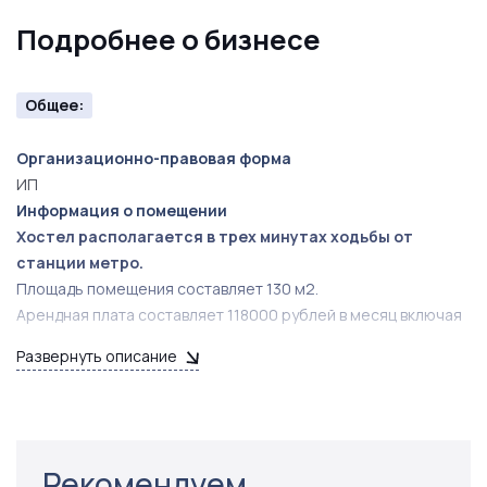
Подробнее о бизнесе
Общее:
Организационно-правовая форма
ИП
Информация о помещении
Хостел располагается в трех минутах ходьбы от
станции метро.
Площадь помещения составляет 130 м2.
Арендная плата составляет 118000 рублей в месяц включая
КУ.
Развернуть описание
Арендодатель юр.лицо
Договор аренды заключен на 11 месяцев с правом
пролонгации.
В хостеле сделан качественный ремонт с
собственным дизайном и полностью оборудован всем
Рекомендуем