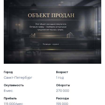
Город
Возраст
Санкт-Петербург
1 год
Окупаемость
Обороты
8 мес.
270 000
Прибыль
Расходы
115 000/мес
155 000