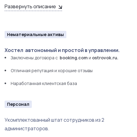
оборудованная современной бытовой техникой.
Развернуть описание
Гости смогут быстро и просто приготовить любимые
блюда.
Нематериальные активы
Хостел автономный и простой в управлении.
Заключены договора с
booking.com
и
ostrovok.ru.
Отличная репутация и хорошие отзывы
Наработанная клиентская база
Персонал
Укомплектованный штат сотрудников из 2
администраторов.