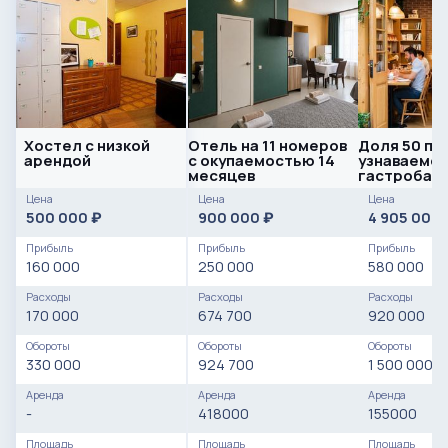
Хостел с низкой
Отель на 11 номеров
Доля 50 пр
арендой
с окупаемостью 14
узнаваемо
месяцев
гастробаре
хорошей р
Цена
Цена
Цена
500 000
900 000
4 905 000
₽
₽
Прибыль
Прибыль
Прибыль
160 000
250 000
580 000
Расходы
Расходы
Расходы
170 000
674 700
920 000
Обороты
Обороты
Обороты
330 000
924 700
1 500 000
Аренда
Аренда
Аренда
-
418000
155000
Площадь
Площадь
Площадь