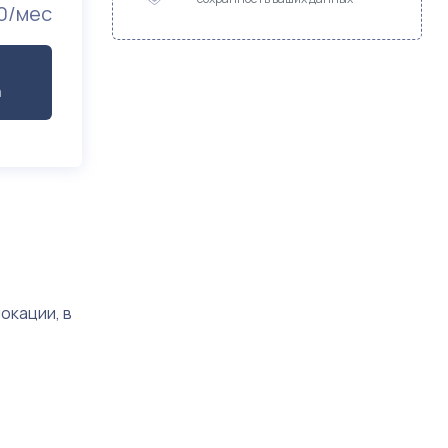
0/мес
а
окации, в
.