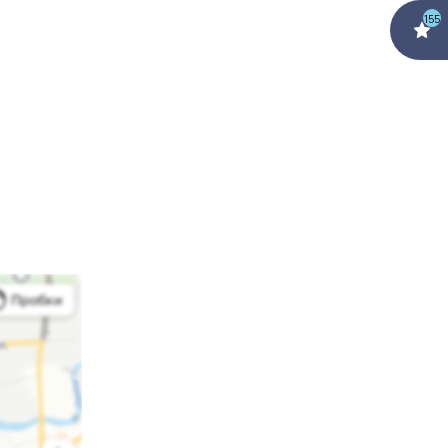
155
тся.