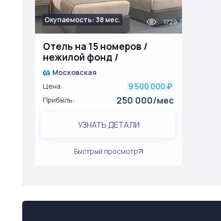
Окупаемость: 38 мес.
1729
Отель на 15 номеров /
нежилой фонд /
московский район
Московская
9 500 000
Цена:
₽
250 000/мес
Прибыль:
УЗНАТЬ ДЕТАЛИ
Быстрый просмотр