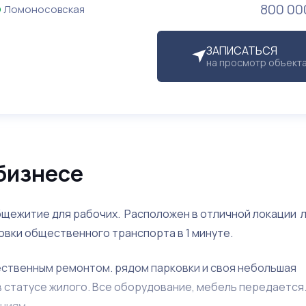
800 00
Ломоносовская
ЗАПИСАТЬСЯ
на просмотр объект
бизнесе
бщежитие для рабочих. Расположен в отличной локации л
овки общественного транспорта в 1 минуте.
чественным ремонтом. рядом парковки и своя небольшая
 статусе жилого. Все оборудование, мебель передается
ниям.