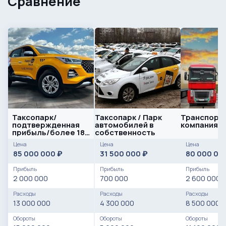
Сравнение
Таксопарк/
Таксопарк / Парк
Транспорт
подтвержденная
автомобилей в
компания
прибыль/более 180
собственность
машин
Цена
Цена
Цена
85 000 000
31 500 000
80 000 00
₽
₽
Прибыль
Прибыль
Прибыль
2 000 000
700 000
2 600 000
Расходы
Расходы
Расходы
13 000 000
4 300 000
8 500 000
Обороты
Обороты
Обороты