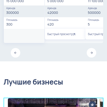
15 000 000
5 000 000
11 100 000
Аренда
Аренда
Аренда
300000
42000
500000
Площадь
Площадь
Площадь
300
420
5
Быстрый просмотр
Быстрый про
Лучшие бизнесы