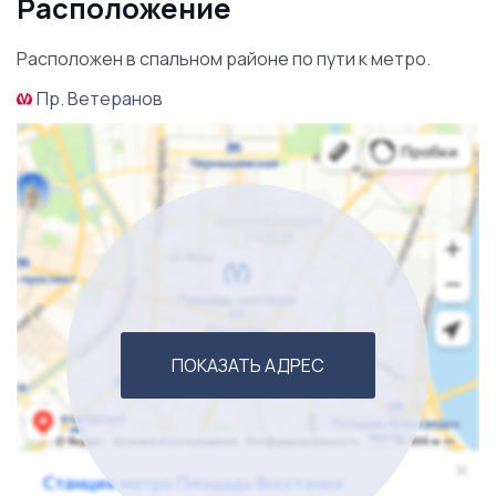
Расположение
Подтверждается кассовой отчетностью.
Расположен в спальном районе по пути к метро.
В штате опытный кассир и кассир-товаровед.
Пр. Ветеранов
Зарплатный фонд 180 000 руб/мес.
В стоимость продажи входят материальные активы
на 600 000 руб, товарный остаток на сумму 800 000
руб. (закуп), отметки на картах (Яндекс, 2ГИС).
Имеется согласованная большая яркая вывеска с
подсветкой, привлекающая клиентов. Налажены
связи с поставщиками.
ПОКАЗАТЬ АДРЕС
Остались вопросы или хотите посмотреть бизнес?
ЗВОНИТЕ!