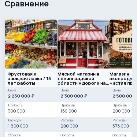
Сравнение
Фруктовая и
Мясной магазин в
Магазин
овощная лавка / 15
ленинградской
экопродукт
лет работы
области у дороги на
Чистая при
высоком трафике
000 руб.
Цена
Цена
Цена
2 250 000
2 300 000
2 500 000
₽
₽
Прибыль
Прибыль
Прибыль
300 000
150 000
200 000
Расходы
Расходы
Расходы
1 800 000
200 000
575 000
Обороты
Обороты
Обороты