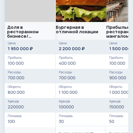
Доля в
Бургерная в
Прибыльны
ресторанном
отличной локации
ресторан в
бизнесе/
мангалом
Гарантированный
Цена
Цена
Цена
доход
1 950 000
2 200 000
1 500 000
₽
₽
Прибыль
Прибыль
Прибыль
100 000
400 000
100 000
Расходы
Расходы
Расходы
700 000
700 000
900 000
Обороты
Обороты
Обороты
800 000
1 100 000
1 000 000
Аренда
Аренда
Аренда
220000
100000
150000
Площадь
Площадь
Площадь
100
30
50