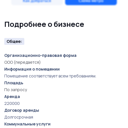
ресторан не только привлекательным местом для
гурманов, но и выгодным инвестиционным объектом.
Подробнее о бизнесе
Если вы ищете возможность стать частью успешного
бизнеса с всеобъемлющей поддержкой, этот
ресторан грузинской кухни станет идеальным шагом
Общее:
для вас. Не упустите шанс вложиться в будущее,
полное кулинарных шедевров и тепла грузинского
Организационно-правовая форма
ООО (передается)
гостеприимства!
Информация о помещении
Помещение соответствует всем требованиям.
Площадь
По запросу
Аренда
220000
Договор аренды
Долгосрочная
Коммунальные услуги