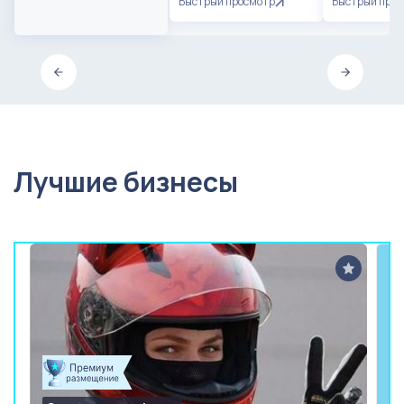
Быстрый просмотр
Быстрый про
Лучшие бизнесы