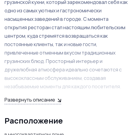
грузинской кухни, который зарекомендовал себя как
одно из самых уютных и гастрономически
насыщенных заведений в городе. С момента
открытия ресторан стал настоящим любительским
центром, куда стремятся возвращаться как
постоянные клиенты, так и новые гости,
привлеченные отменным вкусом традиционных
грузинских блюд. Просторный интерьер и
дружелюбная атмосфера идеально сочетаются с
высококлассным обслуживанием, создавая
незабываемые моменты для каждого посетителя.
Развернуть описание
В ресторане работает сплоченный штат опытных
сотрудников, которые прекрасно знают свое дело и
готовы продолжать работу с новым владельцем. Это
Расположение
позволяет сохранить все положительные
в многоквартирном доме