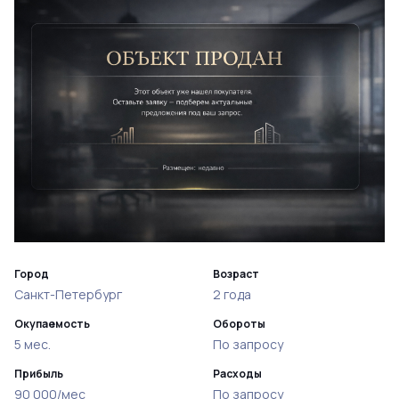
Город
Возраст
Санкт-Петербург
2 года
Окупаемость
Обороты
5 мес.
По запросу
Прибыль
Расходы
90 000/мес
По запросу