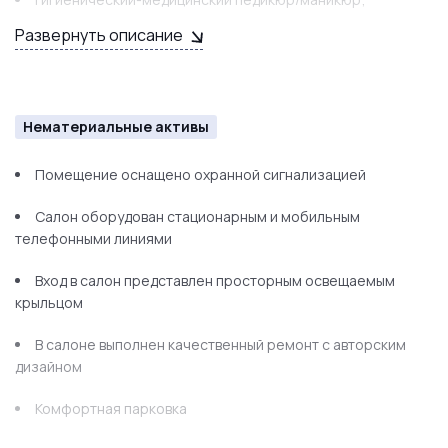
Развернуть описание
визаж
пирсинг
перманентный макияж
Нематериальные активы
Кабинеты имеют необходимое оборудование:
Помещение оснащено охранной сигнализацией
В помещении центральное отопление и горячая вода
Салон оборудован стационарным и мобильным
Кабинеты с окнами и водой
телефонными линиями
Вход в салон представлен просторным освещаемым
крыльцом
В салоне выполнен качественный ремонт с авторским
дизайном
Комфортная парковка