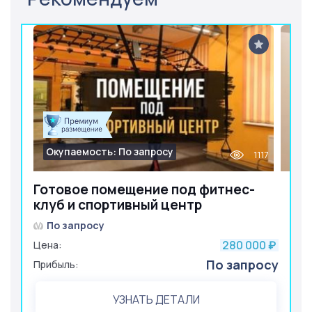
кабинет маникюра/педикюра
кабинет косметолога
кухня
зона отдыха
сан. узел
душевая
кладовая
Окупаемость: По запросу
1117
Готовое помещение под фитнес-
клуб и спортивный центр
По запросу
280 000
Цена:
₽
По запросу
Прибыль:
УЗНАТЬ ДЕТАЛИ