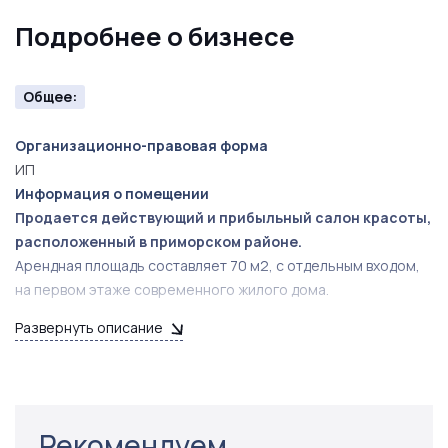
Подробнее о бизнесе
Общее:
Организационно-правовая форма
ИП
Информация о помещении
Продается действующий и прибыльный салон красоты,
расположенный в приморском районе.
Арендная площадь составляет 70 м2, с отдельным входом,
на первом этаже современного жилого дома.
Арендная плата составляет 45 000 рублей в месяц + КУ.
Развернуть описание
Помещение салона разделено на следующие зоны:
холл с тепловой пушкой/кондиционером
ресепшен
парикмахерский зал на два рабочих места
Рекомендуем