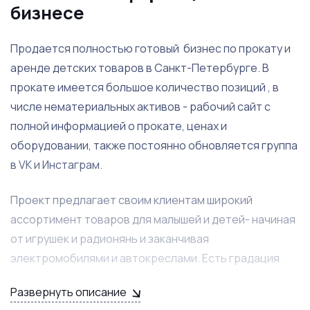
бизнесе
Продается полностью готовый бизнес по прокату и
аренде детских товаров в Санкт-Петербурге. В
прокате имеется большое количество позиций , в
числе нематериальных активов - рабочий сайт с
полной информацией о прокате, ценах и
оборудовании, также постоянно обновляется группа
в VK и Инстаграм.
Проект предлагает своим клиентам широкий
ассортимент товаров для малышей и детей- начиная
от игрушек и радионянь и заканчивая
электромобилями и автокреслами. Есть градация
ассортимента товаров по возрасту и времени года
Развернуть описание
на сайте, предоставляя именно то что нужно