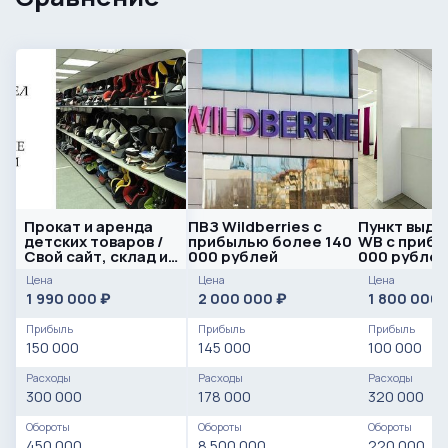
Прокат и аренда
ПВЗ Wildberries с
Пункт выда
детских товаров /
прибылью более 140
WB с прибы
Свой сайт, склад и
000 рублей
000 рублей
офис
Цена
Цена
Цена
1 990 000
2 000 000
1 800 000
₽
₽
Прибыль
Прибыль
Прибыль
150 000
145 000
100 000
Расходы
Расходы
Расходы
300 000
178 000
320 000
Обороты
Обороты
Обороты
450 000
8 500 000
220 000