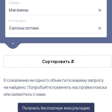
Сфера
Магазины
Категория
Салоны оптики
Цена
от:
до:
Прибыль
Сортировать ⇵
Не выбрана
Окупаемость
Возраст
К сожалению ни одного объекта по вашему запросу
не найдено. Попробуйте поменять настройки поиска
Метро
или свяжитесь с нами.
Не выбрана
Получить бесплатную консультацию