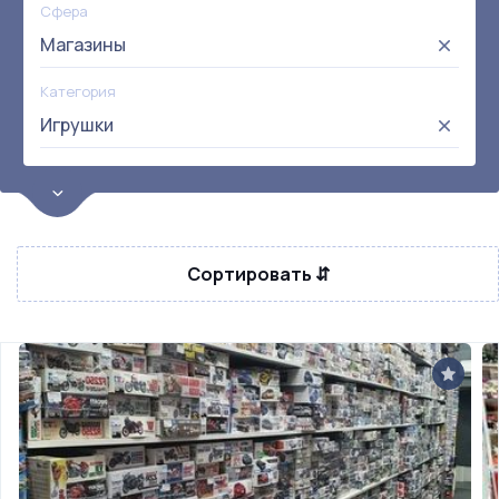
Сфера
Магазины
Категория
Игрушки
Цена
от:
до:
Прибыль
Сортировать ⇵
Не выбрана
Окупаемость
Возраст
Метро
Не выбрана