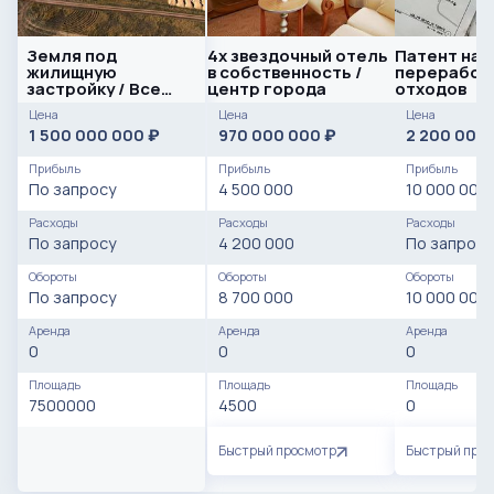
Земля под
4х звездочный отель
Патент на
жилищную
в собственность /
переработ
застройку / Все
центр города
отходов
разрешительные
Цена
Цена
Цена
документы
1 500 000 000
970 000 000
2 200 000
₽
₽
Прибыль
Прибыль
Прибыль
По запросу
4 500 000
10 000 000
Расходы
Расходы
Расходы
По запросу
4 200 000
По запросу
Обороты
Обороты
Обороты
По запросу
8 700 000
10 000 000
Аренда
Аренда
Аренда
0
0
0
Площадь
Площадь
Площадь
7500000
4500
0
Быстрый просмотр
Быстрый про