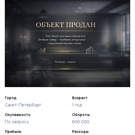
Город
Возраст
Санкт-Петербург
1 год
Окупаемость
Обороты
По запросу
600 000
Прибыль
Расходы