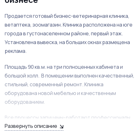
Продается готовый бизнес-ветеринарная клиника,
ветаптека, зоомагазин. Клиника расположена на юге
города в густонаселенном районе, первый этаж.
Установлена вывеска, на больших окнах размещена
реклама.
Площадь 90 кв.м. на три полноценных кабинета и
большой холл. В помещении выполнен качественный,
стильный, современный ремонт. Клиника
оборудована новой мебелью и качественным
оборудованием.
Все процессы запущены-работают профессионалы,
Развернуть описание
оплачивается реклама; будут переданы поставщики,
все оборудование и мебель. Очень высокий