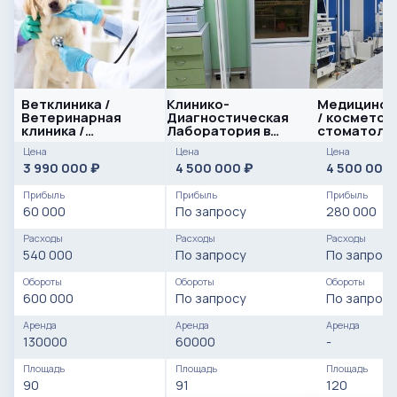
Ветклиника /
Клинико-
Медицинска
Ветеринарная
Диагностическая
/ косметол
клиника /
Лаборатория в
стоматоло
Ветаптека
Приморском районе
ключ
Цена
Цена
Цена
3 990 000
4 500 000
4 500 000
₽
₽
Прибыль
Прибыль
Прибыль
60 000
По запросу
280 000
Расходы
Расходы
Расходы
540 000
По запросу
По запросу
Обороты
Обороты
Обороты
600 000
По запросу
По запросу
Аренда
Аренда
Аренда
130000
60000
-
Площадь
Площадь
Площадь
90
91
120