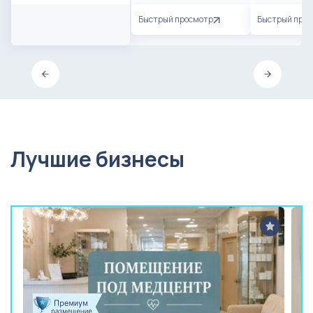
Быстрый просмотр
Быстрый про
Лучшие бизнесы