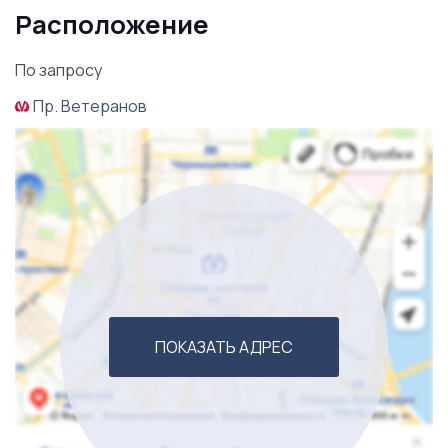
потенциал у клиники. Заходи и начинай зарабатывать!
Расположение
Больше информации уточняйте по телефону.
Звоните!
По запросу
Пр. Ветеранов
ПОКАЗАТЬ АДРЕС