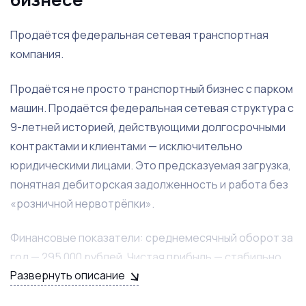
Продаётся федеральная сетевая транспортная
компания.
Продаётся не просто транспортный бизнес с парком
машин. Продаётся федеральная сетевая структура с
9-летней историей, действующими долгосрочными
контрактами и клиентами — исключительно
юридическими лицами. Это предсказуемая загрузка,
понятная дебиторская задолженность и работа без
«розничной нервотрёпки».
Финансовые показатели: среднемесячный оборот за
год — 295 000 рублей. Чистая прибыль — стабильно
Развернуть описание
от 165 000 рублей. Бизнес не зависит от сезонных
колебаний и работает равномерно.