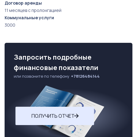
Договор аренды
специалисту по данному проекту. Предоставлю
11 месяцев с пролонгацией
отчётность, организую встречу с владельцем,
Коммунальные услуги
покажу транспорт и склад.
3000
Запросить подробные
финансовые показатели
или позвоните по телефону
+78126484144
ПОЛУЧИТЬ ОТЧЕТ