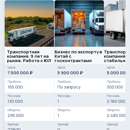
Транспортная
Бизнес по экспорту в
Транспорт
компания. 9 лет на
Китай с
компания /
рынке. Работа с ЮЛ
госконтрактами
стабильна
/ автопарк
Цена
Цена
Цена
7 500 000
5 900 000
5 000 000
₽
₽
Прибыль
Прибыль
Прибыль
165 000
По запросу
300 000
Расходы
Расходы
Расходы
130 000
1
2 180 000
Обороты
Обороты
Обороты
295 000
1
2 480 000
Аренда
Аренда
Аренда
22600
0
0