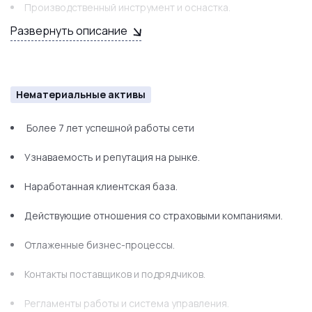
Производственный инструмент и оснастка.
Развернуть описание
Оборудованные клиентские зоны.
Офисная мебель и техника.
Нематериальные активы
Складское оборудование.
Запасы расходных материалов и комплектующих.
Более 7 лет успешной работы сети
Узнаваемость и репутация на рынке.
Наработанная клиентская база.
Действующие отношения со страховыми компаниями.
Отлаженные бизнес-процессы.
Контакты поставщиков и подрядчиков.
Регламенты работы и система управления.