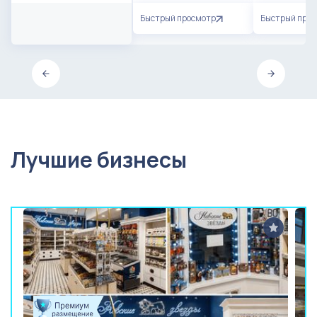
Быстрый просмотр
Быстрый про
Лучшие бизнесы