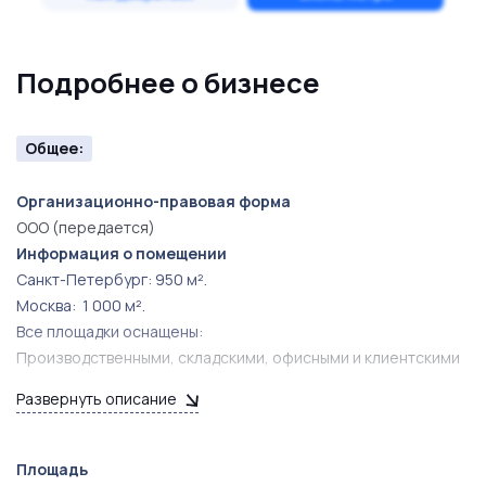
расширении присутствия сразу в двух стратегически
важных регионах страны.
Подробнее о бизнесе
Общее:
Организационно-правовая форма
ООО (передается)
Информация о помещении
Санкт-Петербург: 950 м².
Москва: 1 000 м².
Все площадки оснащены:
Производственными, складскими, офисными и клиентскими
помещениями.
Развернуть описание
Полностью оборудованные площадки для выполнения
кузовного и малярного ремонта.
Организованная инфраструктура для обслуживания
Площадь