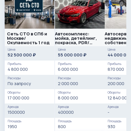
Сеть СТО в СПб и
Автокомплекс:
Автосервис 
Москве/
мойка, детейлинг,
недвижимос
Окупаемость 1 год
покраска, PDR/
собственн
Прибыль 6.0 млн/
Цена
Цена
Цена
Соц.сети
52 500 000
55 000 000
44 000 00
₽
₽
Прибыль
Прибыль
Прибыль
4 800 000
6 000 000
870 000
Расходы
Расходы
Расходы
По запросу
2 000 000
200 000
Обороты
Обороты
Обороты
17 000 000
8 000 000
12 840 000
Аренда
Аренда
Аренда
1500000
400000
-
Площадь
Площадь
Площадь
1950
800
930