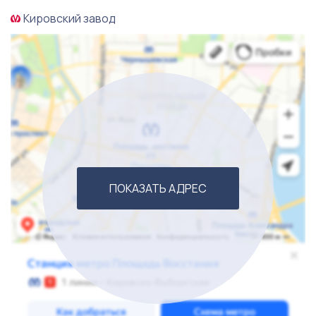
автомобилей после ДТП, малярные работы,
Кировский завод
восстановление геометрии кузова, арматурные
работы, полировка и подготовка автомобилей к
окраске. При этом новый собственник получает
дополнительные возможности для развития бизнеса
за счёт расширения перечня услуг и запуска смежных
направлений ремонта и обслуживания автомобилей.
Бизнес полностью готов к дальнейшей эксплуатации
и масштабированию. Новому владельцу передаются
ПОКАЗАТЬ АДРЕС
действующие объекты, обученный персонал,
клиентская база, партнёрские связи, контакты
поставщиков и все наработанные технологии
управления. Такой формат подойдёт как
профильному инвестору, так и владельцу
действующих автосервисов, заинтересованному в