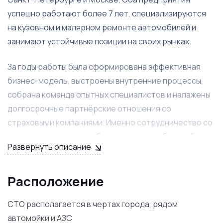
успешно работают более 7 лет, специализируются
на кузовном и малярном ремонте автомобилей и
занимают устойчивые позиции на своих рынках.
За годы работы была сформирована эффективная
бизнес-модель, выстроены внутренние процессы,
собрана команда опытных специалистов и налажены
долгосрочные партнёрские отношения со
страховыми компаниями. Именно сотрудничество со
страховым сектором обеспечивает стабильный
Развернуть описание
поток клиентов и высокую загрузку
производственных мощностей на постоянной
основе.
Расположение
Основным направлением деятельности является
СТО располагается в чертах города, рядом
кузовной ремонт любой сложности, восстановление
автомойки и АЗС