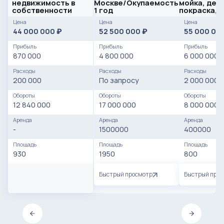
недвижимость в
Москве/Окупаемость
мойка, дет
собственности
1 год
покраска, 
Прибыль 6.
Цена
Цена
Цена
Соц.сети
44 000 000
52 500 000
55 000 00
₽
₽
Прибыль
Прибыль
Прибыль
870 000
4 800 000
6 000 000
Расходы
Расходы
Расходы
200 000
По запросу
2 000 000
Обороты
Обороты
Обороты
12 840 000
17 000 000
8 000 000
Аренда
Аренда
Аренда
-
1500000
400000
Площадь
Площадь
Площадь
930
1950
800
Быстрый просмотр
Быстрый про