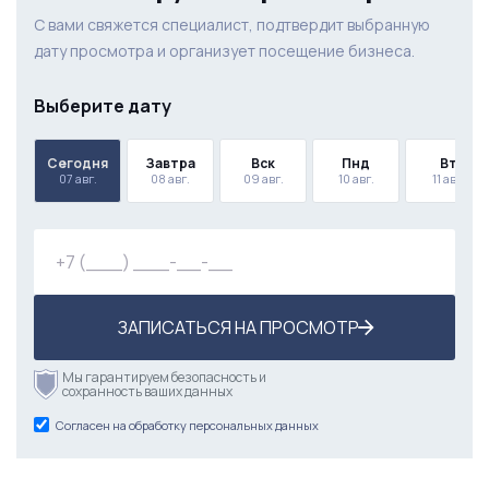
С вами свяжется специалист, подтвердит выбранную
дату просмотра и организует посещение бизнеса.
Выберите дату
Сегодня
Завтра
Вск
Пнд
Вт
07 авг.
08 авг.
09 авг.
10 авг.
11 авг.
ЗАПИСАТЬСЯ НА ПРОСМОТР
Мы гарантируем безопасность и
сохранность ваших данных
Согласен на обработку персональных данных