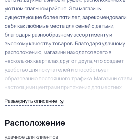
уютном спальном районе. Эти магазины,
существующие более пяти лет, зарекомендовали
себя как любимые места для семей с детьми,
благодаря разнообразному ассортименту и
высокому качеству товаров. Благодаря удачному
расположению, магазины находятся всего в
нескольких кварталах друг от друга, что создает
удобство для покупателей и способствует
образованию постоянного трафика. Магазины стали
настоящими центрами притяжения для местных
жителей, а их тёплая, дружелюбная атмосфера
Развернуть описание
вдохновляет детей и родителей возвращаться
снова и снова.
Расположение
Сеть магазинов предлагает широкий выбор игрушек,
удачное для клиентов
включая как классические варианты, так и