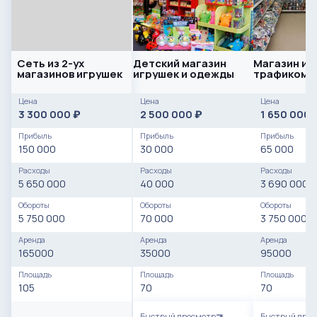
Сеть из 2-ух
Детский магазин
Магазин иг
магазинов игрушек
игрушек и одежды
трафиком
Цена
Цена
Цена
3 300 000
2 500 000
1 650 000
₽
₽
Прибыль
Прибыль
Прибыль
150 000
30 000
65 000
Расходы
Расходы
Расходы
5 650 000
40 000
3 690 000
Обороты
Обороты
Обороты
5 750 000
70 000
3 750 000
Аренда
Аренда
Аренда
165000
35000
95000
Площадь
Площадь
Площадь
105
70
70
Быстрый просмотр
Быстрый про