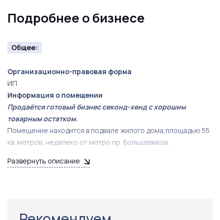
Подробнее о бизнесе
Общее:
Организационно-правовая форма
ИП
Информация о помещении
Продаётся готовый бизнес секонд-хенд с хорошим
товарным остатком.
Помещение находится в подвале жилого дома,площадью 55
кв. метров, недалеко от метро пр. Большевиков.
В помещении имеется санузел, холодная вода,
Развернуть описание
электроэнергия оплачивается по счетчику, аренда
составляет 6000тыс. рублей в месяц.
Гарантия пролонгации договора на прежних условиях.
Рекомендуем