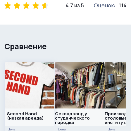
4.7 из 5
Оценок:
114
Сравнение
Second Hand
Секонд хэнд у
Производс
(низкая аренда)
студенческого
столовые в
городка
институтах
м2
Цена
Цена
Цена