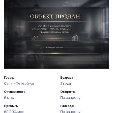
Город
Возраст
Санкт-Петербург
3 года
Окупаемость
Обороты
6 мес.
По запросу
Прибыль
Расходы
60 000/мес
По запросу