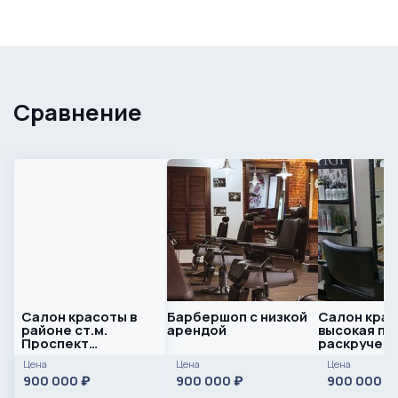
Сравнение
Салон красоты в
Барбершоп с низкой
Салон крас
районе ст.м.
арендой
высокая пр
Проспект
раскрученн
Ветеранов
сети
Цена
Цена
Цена
900 000
900 000
900 000
₽
₽
₽