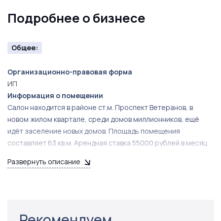
Подробнее о бизнесе
Общее:
Организационно-правовая форма
ИП
Информация о помещении
Салон находится в районе ст.м. Проспект Ветеранов, в
новом жилом квартале, среди домов миллионников, ещё
идёт заселение новых домов. Площадь помещения
составляет 63 кв.м. Арендная ставка 55000 рублей в месяц
+КУ. Договор аренды заключен на 11 месяцев с правом
Развернуть описание
пролонгации. Помещение разделено на зоны:
парикмахерский зал лаборатория детский уголок кабинет
косметолога комната персонала Сан.узел комната с окном
свободного назначения (ранее сдавалась в субаренду)
Рекомендуем