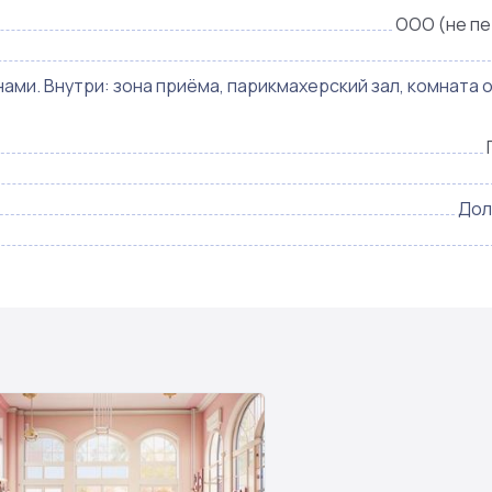
ООО (не п
ми. Внутри: зона приёма, парикмахерский зал, комната 
Дол