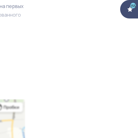
на первых
155
ованного
енных
вых