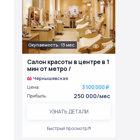
Окупаемость: 13 мес.
5871
Салон красоты в центре в 1
мин от метро /
возможность
Чернышевская
лицензирования
3 100 000
Цена:
₽
250 000/мес
Прибыль:
УЗНАТЬ ДЕТАЛИ
Быстрый просмотр