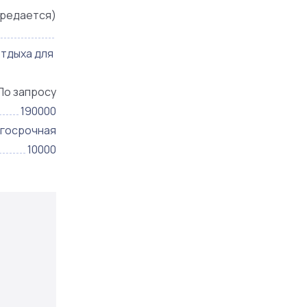
ередается)
отдыха для
По запросу
190000
госрочная
10000