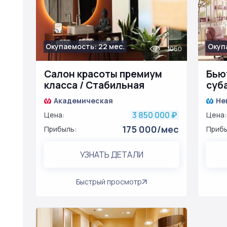
Окупаемость: 22 мес.
Окуп
1050
Салон красоты премиум
Бью
класса / Стабильная
суб
прибыль
Академическая
Не
3 850 000
Цена:
₽
Цена:
175 000/мес
Прибыль:
Прибы
УЗНАТЬ ДЕТАЛИ
Быстрый просмотр