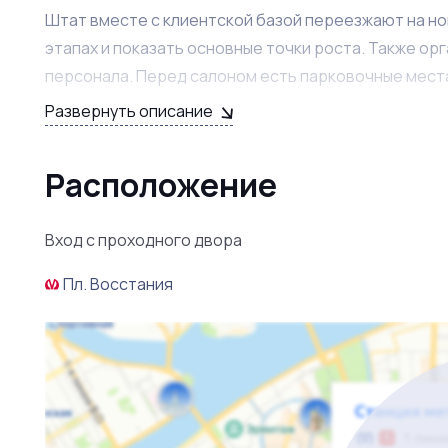
Штат вместе с клиентской базой переезжают на но
этапах и показать основные точки роста. Также 
персонала. Перед салоном есть парковочные мест
Развернуть описание
Уникальный дизайнерский ремонт сократит расход
поставщиков. Локация престижная и узнаваемая, ч
Расположение
клиентов!
По всем вопросам - звоните брокеру!
Вход с проходного двора
Пл. Восстания