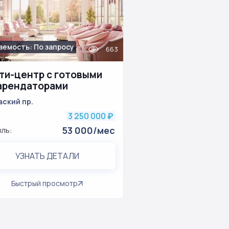
аемость: По запросу
663
ти-центр с готовыми
арендаторами
вский пр.
3 250 000
₽
53 000/мес
ль:
УЗНАТЬ ДЕТАЛИ
Быстрый просмотр