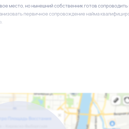
вое место, но нынешний собственник готов сопроводить 
организовать первичное сопровождение найма квалифицир
а.
ы на помещение после покупки. Передаётся база провер
ерез салон каждый день проходит несколько сот ваших но