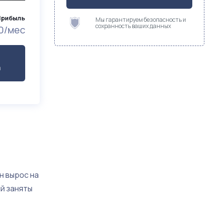
Прибыль
Мы гарантируем безопасность и
сохранность ваших данных
0/мес
а
н вырос на
ый заняты