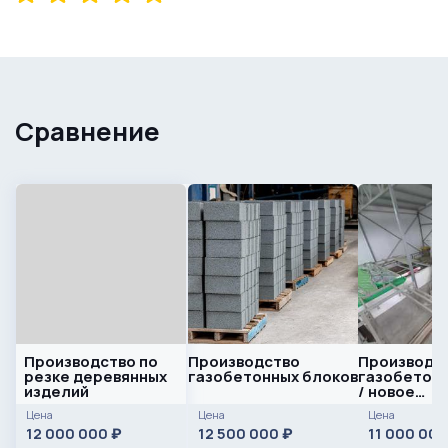
Сравнение
Производство по
Производство
Производс
резке деревянных
газобетонных блоков
газобетонн
изделий
/ новое
оборудова
Цена
Цена
Цена
12 000 000
12 500 000
11 000 00
₽
₽