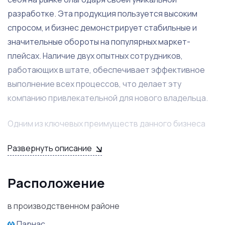
разработке. Эта продукция пользуется высоким
спросом, и бизнес демонстрирует стабильные и
значительные обороты на популярных маркет-
плейсах. Наличие двух опытных сотрудников,
работающих в штате, обеспечивает эффективное
выполнение всех процессов, что делает эту
компанию привлекательной для нового владельца.
Одним из ключевых преимуществ данного бизнеса
является возможность расширения: новые
Развернуть описание
владельцы смогут взять в аренду соседние
помещения для увеличения производства или
расширения ассортимента товаров. Это открывает
Расположение
перспективы для масштабирования бизнеса, что
в производственном районе
особенно важно в условиях растущего спроса на
качественные деревянные изделия. Наличие
Парнас