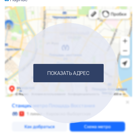
уникальной разработки и признанного товара на
рынке создаёт прочную основу для дальнейшего
роста и успешной работы.
Этот бизнес станет отличной возможностью для
предпринимателей, развивающихся на рынке
производств. Он предлагает не только устоявшуюся
клиентскую базу, но и потенциальные возможности
ПОКАЗАТЬ АДРЕС
для расширения и увеличения доходов. Не упустите
шанс стать частью успешного и развивающегося
предприятия, имеющего все ресурсы для
достижения ещё больших вершин!