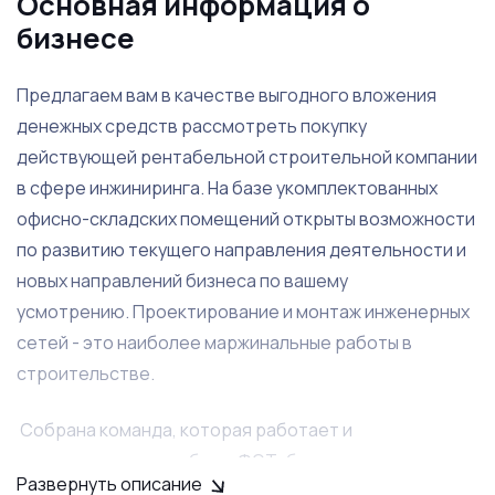
Основная информация о
бизнесе
Предлагаем вам в качестве выгодного вложения
денежных средств рассмотреть покупку
действующей рентабельной строительной компании
в сфере инжиниринга. На базе укомплектованных
офисно-складских помещений открыты возможности
по развитию текущего направления деятельности и
новых направлений бизнеса по вашему
усмотрению. Проектирование и монтаж инженерных
сетей - это наиболее маржинальные работы в
строительстве.
Собрана команда, которая работает и
мотивирована на работу. ФОТ: без окладная
Развернуть описание
система, % от прибыли. Система автоматизации