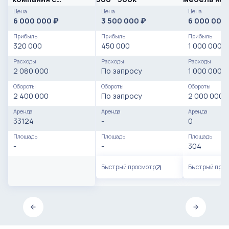
быстрой
Цена
Цена
Цена
окупаемостью
6 000 000
3 500 000
6 000 000
₽
₽
Прибыль
Прибыль
Прибыль
320 000
450 000
1 000 000
Расходы
Расходы
Расходы
2 080 000
По запросу
1 000 000
Обороты
Обороты
Обороты
2 400 000
По запросу
2 000 000
Аренда
Аренда
Аренда
33124
-
0
Площадь
Площадь
Площадь
-
-
304
Быстрый просмотр
Быстрый про