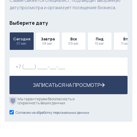
С вами свяжется специалист, подтвердит выбранную
дату просмотра и организует посещение бизнеса.
Выберите дату
Сегодня
Завтра
Вск
Пнд
Вт
07 авг.
08 авг.
09 авг.
10 авг.
11 авг.
ЗАПИСАТЬСЯ НА ПРОСМОТР
Мы гарантируем безопасность и
сохранность ваших данных
Согласен на обработку персональных данных