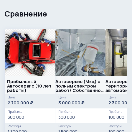
Сравнение
Прибыльный
Автосервис (Мкц) с
Автосервис
Автосервис (10 лет
полным спектром
територии
работы)
работ/ Собственное
автомобил
оборудование
кластера/
Цена
Цена
Цена
оборудова
2 700 000
3 000 000
2 300 000
₽
₽
Прибыль
Прибыль
Прибыль
300 000
300 000
100 000
Расходы
Расходы
Расходы
1 300 000
1 500 000
190 000