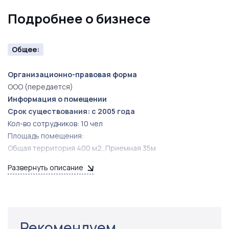
Подробнее о бизнесе
Общее:
Организационно-правовая форма
ООО (передается)
Информация о помещении
Срок существования: c 2005 года
Кол-во сотрудников: 10 чел
Площадь помещения:
Общая территория 400 м2.,Приемная 35м
Дополнительные данные
Развернуть описание
Отличное месторасположение, удобный подъезд, парковка
на 15 машиномест, часть помещений сдано в субаренду.
Рекомендуем