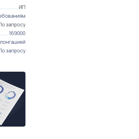
ИП
ребованиям
По запросу
169000
олонгацией
По запросу