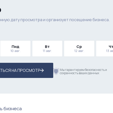
р
нную дату просмотра и организует посещение бизнеса.
Пнд
Вт
Ср
Ч
10 авг.
11 авг.
12 авг.
13 а
ТЬСЯ НА ПРОСМОТР
Мы гарантируем безопасность и
сохранность ваших данных
ь бизнеса