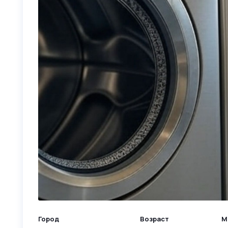
Город
Возраст
М