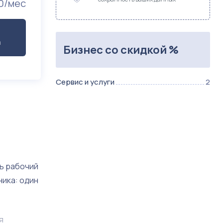
0/мес
а
Бизнес со скидкой %
Сервис и услуги
2
ь рабочий
ика: один
я