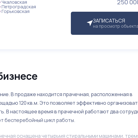
250 00
Чкаловская
Петроградская
Горьковская
ЗАПИСАТЬСЯ
на просмотр объект
бизнесе
ие. В продаже находится прачечная, расположенная в
щадью 120 кв.м. Это позволяет эффективно организоват
ь. В настоящее время в прачечной работают два сотрудн
ает бесперебойный цикл работы.
чечная оснащена четырьмя стиральными машинами, трем