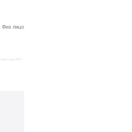
Физ. лицо
ключая КУ.