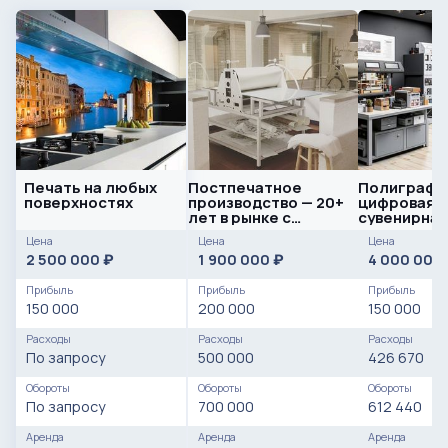
Печать на любых
Постпечатное
Полиграфия
поверхностях
производство — 20+
цифровая п
лет в рынке с
сувенирная
действующими
продукция
Цена
Цена
Цена
контрактами
2 500 000
1 900 000
4 000 000
₽
₽
Прибыль
Прибыль
Прибыль
150 000
200 000
150 000
Расходы
Расходы
Расходы
По запросу
500 000
426 670
Обороты
Обороты
Обороты
По запросу
700 000
612 440
Аренда
Аренда
Аренда