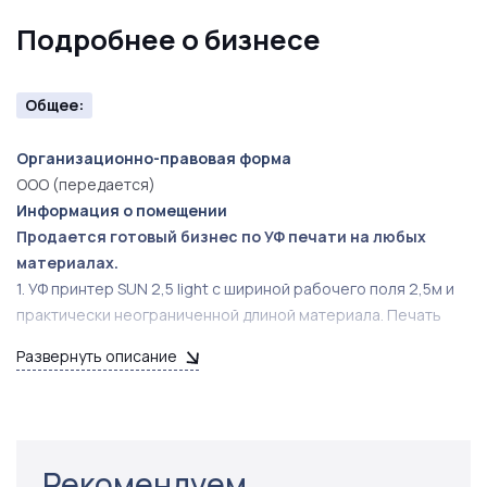
Подробнее о бизнесе
Общее:
Организационно-правовая форма
ООО (передается)
Информация о помещении
Продается готовый бизнес по УФ печати на любых
материалах.
1. УФ принтер SUN 2,5 light c шириной рабочего поля 2,5м и
практически неограниченной длиной материала. Печать
происходит при помощи УФ чернил.
Развернуть описание
На принтер еще полгода действует гарантия
производителя.
Стоимость нового такого оборудования начинается от 4,3
млн руб.
Так же передадим контакты поставщиков всех расходных
Рекомендуем