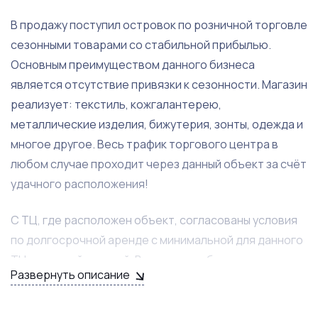
В продажу поступил островок по розничной торговле
сезонными товарами со стабильной прибылью.
Основным преимуществом данного бизнеса
является отсутствие привязки к сезонности. Магазин
реализует: текстиль, кожгалантерею,
металлические изделия, бижутерия, зонты, одежда и
многое другое. Весь трафик торгового центра в
любом случае проходит через данный объект за счёт
удачного расположения!
С ТЦ, где расположен объект, согласованы условия
по долгосрочной аренде с минимальной для данного
ТЦ арендной ставкой. В стоимость бизнеса входит
Развернуть описание
весь товарный остаток и нематериальные активы в
виде торгового имени с положительными отзывами