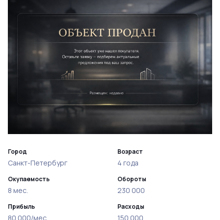
Город
Возраст
Санкт-Петербург
4 года
Окупаемость
Обороты
8 мес.
230 000
Прибыль
Расходы
80 000/мес
150 000