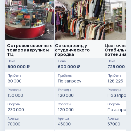
Островок сезонных
Секонд хэнд у
Цветочный 
товаров в крупном
студенческого
Стабильная
ТЦ
городка
потенциал
развития
Цена
Цена
Цена
600 000
600 000
725 000
₽
₽
₽
Прибыль
Прибыль
Прибыль
80 000
По запросу
128 225
Расходы
Расходы
Расходы
150 000
120 000
По запросу
Обороты
Обороты
Обороты
230 000
120 000
По запросу
Аренда
Аренда
Аренда
70000
45000
57000