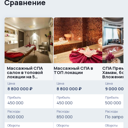
Сравнение
Массажный СПА
Массажный СПА в
СПА Премиу
салон в топовой
ТОП локации
Хамам, бочк
локации на 5
Вложения 3
кабинетов
Цена
Цена
Цена
8 800 000
8 800 000
9 000 000
₽
₽
Прибыль
Прибыль
Прибыль
450 000
450 000
500 000
Расходы
Расходы
Расходы
800 000
850 000
По запросу
Обороты
Обороты
Обороты