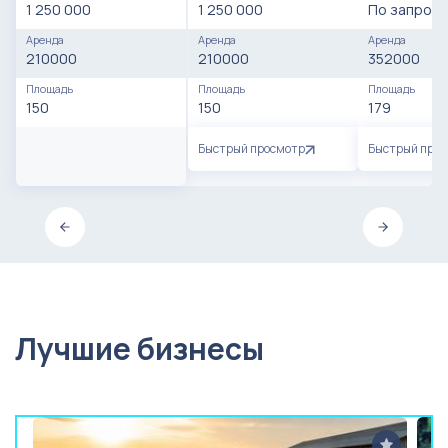
1 250 000
1 250 000
По запросу
Аренда
Аренда
Аренда
210000
210000
352000
Площадь
Площадь
Площадь
150
150
179
Быстрый просмотр
Быстрый про
Лучшие бизнесы