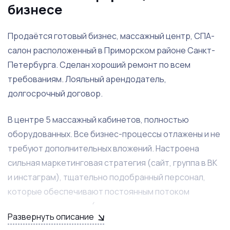
бизнесе
Продаётся готовый бизнес, массажный центр, СПА-
салон расположенный в Приморском районе Санкт-
Петербурга. Сделан хороший ремонт по всем
требованиям. Лояльный арендодатель,
долгосрочный договор.
В центре 5 массажный кабинетов, полностью
оборудованных. Все бизнес-процессы отлажены и не
требуют дополнительных вложений. Настроена
сильная маркетинговая стратегия (сайт, группа в ВК
и инстаграм), тщательно подобранный персонал,
которые обеспечивают постоянным потоком
довольных клиентов (можно почитать отзывы на
Развернуть описание
Яндекс карты).