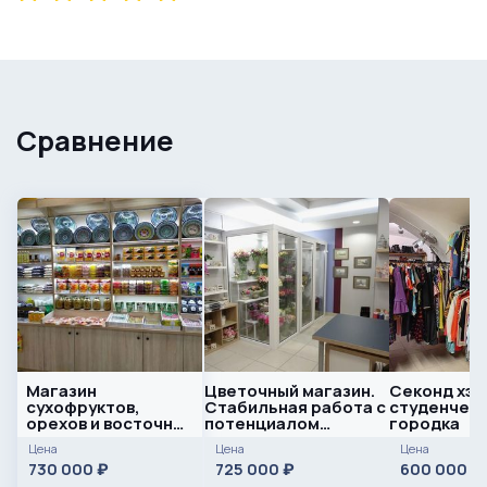
Сравнение
Магазин
Цветочный магазин.
Секонд хэн
сухофруктов,
Стабильная работа с
студенчес
орехов и восточных
потенциалом
городка
сладостей у кассы
развития
Цена
Цена
Цена
Пятёрочки
730 000
725 000
600 000
₽
₽
₽