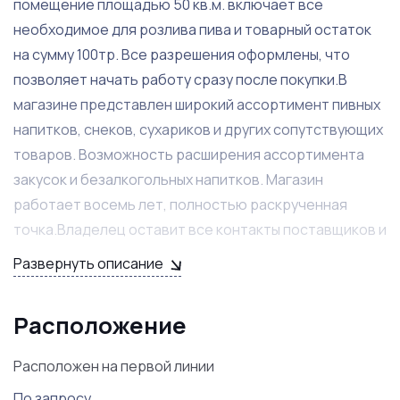
помещение площадью 50 кв.м. включает все
необходимое для розлива пива и товарный остаток
на сумму 100тр. Все разрешения оформлены, что
позволяет начать работу сразу после покупки.В
магазине представлен широкий ассортимент пивных
напитков, снеков, сухариков и других сопутствующих
товаров. Возможность расширения ассортимента
закусок и безалкогольных напитков. Магазин
работает восемь лет, полностью раскрученная
точка.Владелец оставит все контакты поставщиков и
готов дать необходимые консультации и помочь на
Развернуть описание
первых этапах бизнеса.Готовый рабочий магазин без
дополнительных вложений. Не упустите шанс стать
Расположение
владельцем прибыльного бизнеса! Для получения
дополнительной информации и организации
Расположен на первой линии
просмотра звоните по указанному телефону.
По запросу