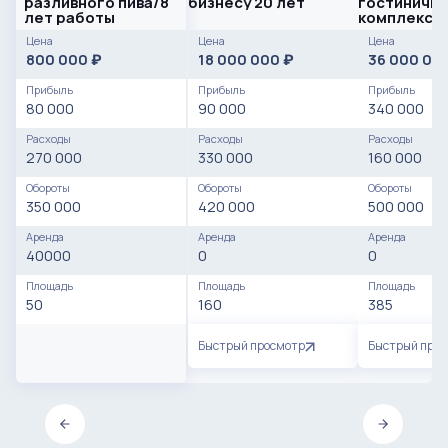
разливного пива/8
бизнесу 20 лет
гостиничн
лет работы
комплекс
Цена
Цена
Цена
800 000
18 000 000
36 000 00
₽
₽
Прибыль
Прибыль
Прибыль
80 000
90 000
340 000
Расходы
Расходы
Расходы
270 000
330 000
160 000
Обороты
Обороты
Обороты
350 000
420 000
500 000
Аренда
Аренда
Аренда
40000
0
0
Площадь
Площадь
Площадь
50
160
385
Быстрый просмотр
Быстрый про