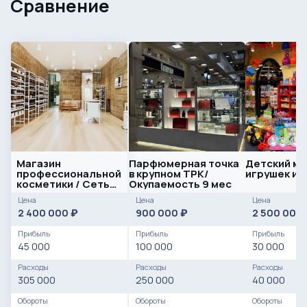
Сравнение
Магазин
Парфюмерная точка
Детский ма
профессиональной
в крупном ТРК/
игрушек и 
косметики / Сеть
Окупаемость 9 мес
из 2-х точек
Цена
Цена
Цена
2 400 000
900 000
2 500 000
₽
₽
Прибыль
Прибыль
Прибыль
45 000
100 000
30 000
Расходы
Расходы
Расходы
305 000
250 000
40 000
Обороты
Обороты
Обороты