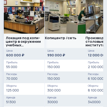
Локация под копи-
Копицентр /сеть
Производс
центр в окружении
столовые в
учебных
институтах
учреждений в
м2
Цена
Цена
Цена
центре города
600 000
990 000
12 000 00
₽
₽
Прибыль
Прибыль
Прибыль
55 000
150 000
2 100 000
Расходы
Расходы
Расходы
70 000
150 000
6 100 000
Обороты
Обороты
Обороты
125 000
300 000
8 100 000
Аренда
Аренда
Аренда
51300
30000
340000