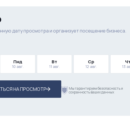
р
нную дату просмотра и организует посещение бизнеса.
Пнд
Вт
Ср
Ч
10 авг.
11 авг.
12 авг.
13 а
ТЬСЯ НА ПРОСМОТР
Мы гарантируем безопасность и
сохранность ваших данных