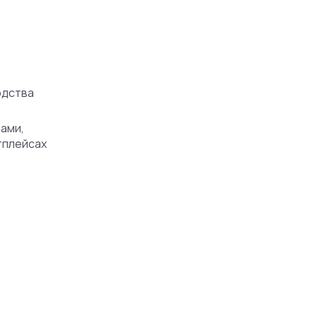
одства
ами,
тплейсах