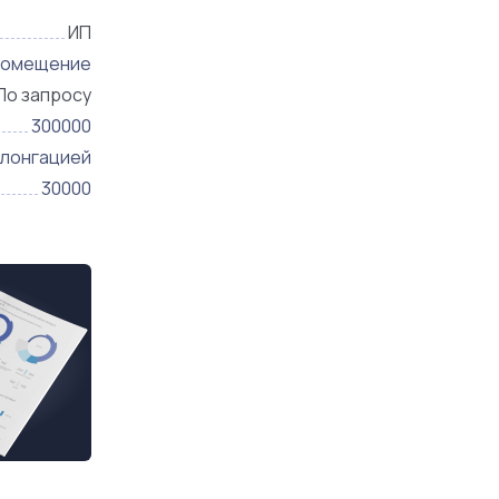
ИП
помещение
По запросу
300000
олонгацией
30000