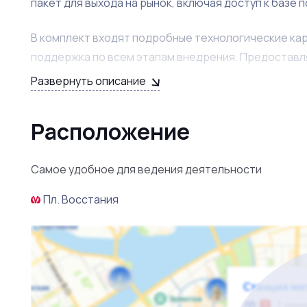
пакет для выхода на рынок, включая доступ к базе 
В комплект входят подробные технологические кар
поддержка по всем этапам внедрения. Предоставл
производителей, розничных сетей, дистрибьюторов
Развернуть описание
передаётся вместе с рецептами, что значительно 
Расположение
Кроме того, вы получаете личное сопровождение н
производственными нюансами, подберёт оборудова
продвижению продукции. Не нужно тратить время н
Самое удобное для ведения деятельности
свою эффективность. Начните свой бизнес уверенн
Пл. Восстания