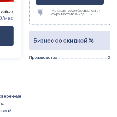
Мы гарантируем безопасность и
Прибыль
сохранность ваших данных
0/мес
а
Бизнес со скидкой %
Производство
2
роверенные
но,
ртовый