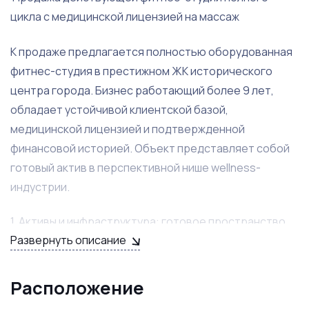
цикла с медицинской лицензией на массаж
К продаже предлагается полностью оборудованная
фитнес-студия в престижном ЖК исторического
центра города. Бизнес работающий более 9 лет,
обладает устойчивой клиентской базой,
медицинской лицензией и подтвержденной
финансовой историей. Объект представляет собой
готовый актив в перспективной нише wellness-
индустрии.
1. Активы и инфраструктура: готовое пространство
Развернуть описание
премиум-класса
Объект площадью 229 кв. м. расположен на первом
Расположение
этаже элитного жилого комплекса. Помещение