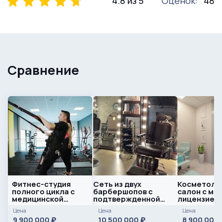
4.8 из 5
Оценок:
48
Сравнение
Фитнес-студия
Сеть из двух
Косметолог
полного цикла с
барбершопов с
салон с ме
медицинской
подтвержденной
лицензией
лицензией в
прибылью
Цена
Цена
Цена
элитном ЖК
9 900 000
10 500 000
8 900 000
₽
₽