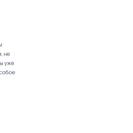
м
, не
ы уже
особое