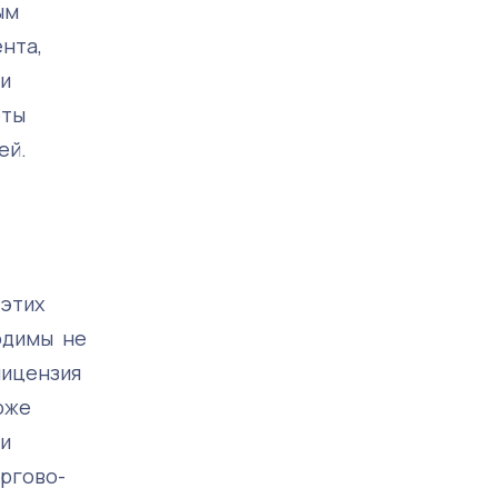
ым
нта,
ри
оты
ей.
 этих
ходимы не
лицензия
оже
ли
оргово-