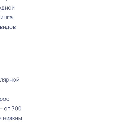
одной
инга,
 видов
улярной
а
прос
– от 700
я низким