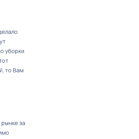
делало
ут
до уборки
тот
й, то Вам
 рынке за
имо