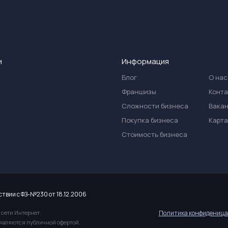
и
Информация
Блог
О нас
Франшизы
Конт
Сложности бизнеса
Вака
Покупка бизнеса
Карта
Стоимость бизнеса
ствии с ФЗ-№230 от 18.12.2006
 сети Интернет.
Политика конфиденица
 являются публичной офертой.