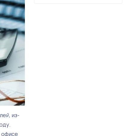
ей, из-
оду.
в офисе