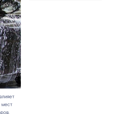
 влияет
о мест
ров,