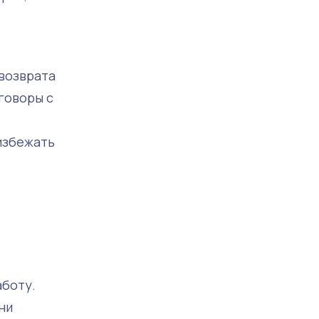
возврата
говоры с
 избежать
аботу.
ни