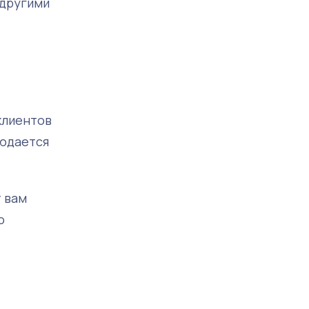
 другими
клиентов
людается
т вам
о