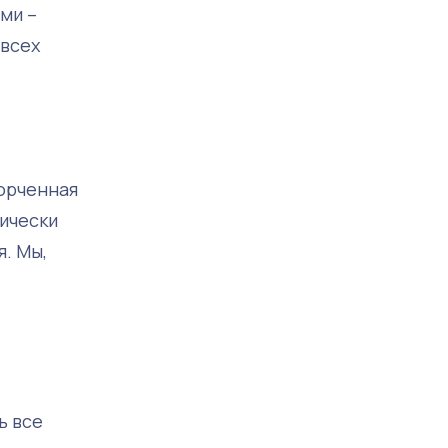
ми –
 всех
порченная
ически
. Мы,
ь все