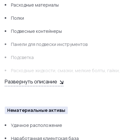
Расходные материалы
Полки
Подвесные контейнеры
Панели для подвески инструментов
Подсветка
Расходные жидкости, смазки, мелкие болты, гайки,
резиновые прокладки
Развернуть описание
Троса и рубашки разных форматов.
Тиски
Нематериальные активы
Несколько комплектов гаечных ключей,
Удачное расположение
Комплект для обслуживания дискового тормоза
Наработанная клиентская база