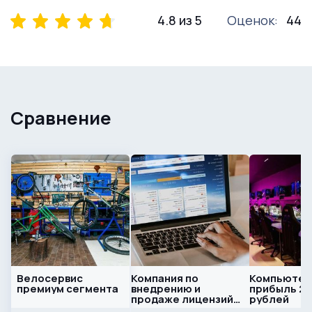
Коробки от велосипедов
4.8 из 5
Оценок:
44
Камеры видеонаблюдения
Кабели для проводки
Различные б/у колеса шоссе/мтб
Сравнение
Мебель
Инвентарь для уборки
Роллерный станок
Цепи
Кассеты
Переключатели передние, задние
Велосервис
Компания по
Компьютерн
премиум сегмента
внедрению и
прибыль 2
продаже лицензий
рублей
Системы мтб
Битрикс24