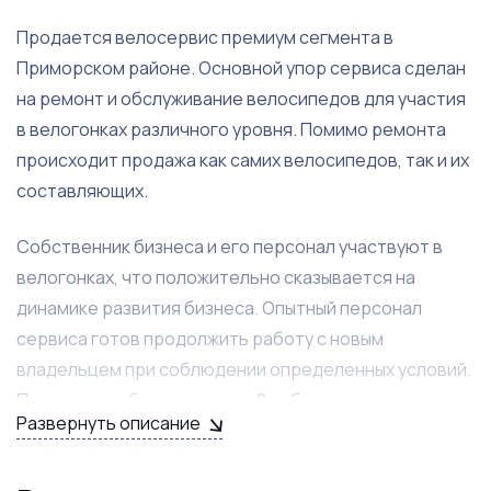
Продается велосервис премиум сегмента в
Приморском районе. Основной упор сервиса сделан
на ремонт и обслуживание велосипедов для участия
в велогонках различного уровня. Помимо ремонта
происходит продажа как самих велосипедов, так и их
составляющих.
Собственник бизнеса и его персонал участвуют в
велогонках, что положительно сказывается на
динамике развития бизнеса. Опытный персонал
сервиса готов продолжить работу с новым
владельцем при соблюдении определенных условий.
Полностью оборудованные 2 рабочих места не
Развернуть описание
потребуют никаких вложений в закупку или замену
оборудования ввиду его высокого качества.