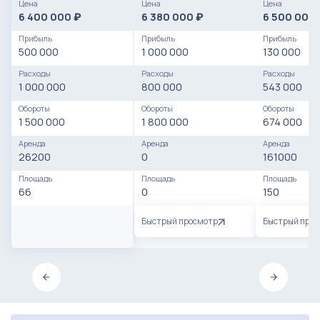
Цена
Цена
Цена
6 400 000
6 380 000
6 500 000
₽
₽
Тормоза ободные, гидравлические
Прибыль
Прибыль
Прибыль
500 000
1 000 000
130 000
Колодки под диск, обод
Расходы
Расходы
Расходы
Расходники для гидролиний
1 000 000
800 000
543 000
Обороты
Обороты
Обороты
1 500 000
1 800 000
674 000
Аренда
Аренда
Аренда
26200
0
161000
Площадь
Площадь
Площадь
66
0
150
Быстрый просмотр
Быстрый про