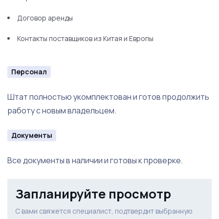
Комплекты для обслуживания гидролиний
Договор аренды
Ключ со сменными готовками для различных типов
кареток, кассет, болтов
Контакты поставщиков из Китая и Европы
Комплект ключей формата торкс
Персонал
Отвертки
Штат полностью укомплектован и готов продолжить
Выжимки
работу с новым владельцем.
Съёмки кареток
Документы
Хлысты
Спицевые ключи
Все документы в наличии и готовы к проверке.
Насос для воздушных вилок
Запланируйте просмотр
Несколько комплектов шестигранников
С вами свяжется специалист, подтвердит выбранную